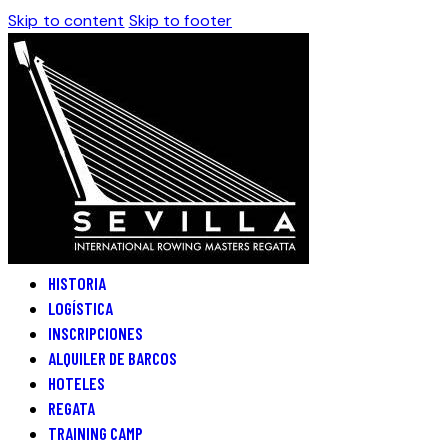
Skip to content
Skip to footer
HISTORIA
LOGÍSTICA
INSCRIPCIONES
ALQUILER DE BARCOS
HOTELES
REGATA
TRAINING CAMP