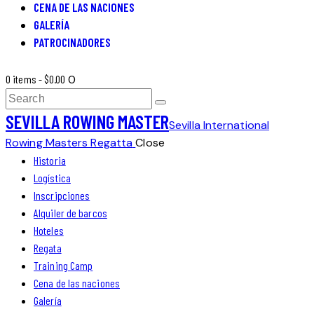
CENA DE LAS NACIONES
GALERÍA
PATROCINADORES
0 items
-
$0.00
0
SEVILLA ROWING MASTER
Sevilla International
Rowing Masters Regatta
Close
Historia
Logística
Inscripciones
Alquiler de barcos
Hoteles
Regata
Training Camp
Cena de las naciones
Galería