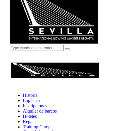
Historia
Logística
Inscripciones
Alquiler de barcos
Hoteles
Regata
Training Camp