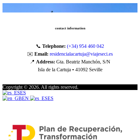
contact information
📞
Telephone:
(+34) 954 460 042
✉️
Email:
residencialacartuja@viajeseci.es
📍
Address:
Gta. Beatriz Manchón, S/N
Isla de la Cartuja • 41092 Seville
Copyright © 2026. All rights reserved.
ES
EN
ES